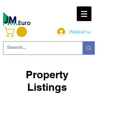
Prihlásiť sa
Property
Listings
© 2025 by JM Euro s.r.o.